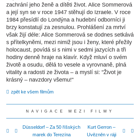
zachrání jeho ženě a dítěti život. Alice Sommerová
a její syn se v roce 1947 stěhují do Izraele. V roce
1984 přesídlí do Londýna a hudební odborníci ji
brzy konstatují za zesnulou. Prohlášení za mrtví
však žijí déle: Alice Sommerová se dodnes setkává
s přítelkyněmi, mezi nimiž jsou i ženy, které přežily
holocaust, povídá si s nimi v sedmi jazycích a tři
hodiny denně hraje na klavír. Když mluví o svém
životě a osudu, dělá to vesele a vyrovnaně, plná
vitality a radosti ze života – a myslí si: "Život je
krásný – navzdory všemu!"
zpět ke všem filmům
NAVIGACE MEZI FILMY
Düsseldorf – Za 50 říšských
Kurt Gerron –
marek do Terezína
Uvězněn v ráji