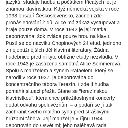
jazyků, studuje hudbu a počátkem třicátých let je
známou klavíristkou. Když německá vojska v roce
1938 obsadí Československo, začne i zde
pronásledování Židů. Alice má zákaz vystupovat a
hraje pouze doma. V roce 1942 je její matka
deportována; šok zvládá pouze hrou na klavír.
Pustí se do nácviku Chopinových 24 etud, jednoho
z nejobtížnějších děl klavírní literatury. Žádná
hudebnice před ní tyto obtížné etudy nezvládla. V
roce 1943 je zasažena samotná Alice Sommerová.
Spolu s manželem a synem Rafaelem, který se
narodil v roce 1937, je deportována do
koncentračního tábora Terezín. I zde jí hudba
pomáhá situaci přežít. Stane se "terezínskou
klavíristkou", která chce příležitostnými koncerty
dodat odvahu spoluvězňům – a podaří se jí tak
zachránit svého malého syna před strašlivými
hrůzami tábora. Její manžel je v říjnu 1944
deportován do Osvětimi; jeho naléhavá rada