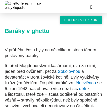
Baráky v ghettu
V průběhu času byly na několika místech tábora
hledat
postaveny baráky:
tři před Magdeburskými kasárnami, dva za nimi,
jeden před ovčínem, pět za
Sokolovnou
a
devatenáct v Bohušovické kotlině. Byly využívány
k různým účelům. Do pěti baráků za
tělocvičnou
se
5. září 1943 nastěhovalo více než tisíc
dětí
z
Bělostoku, které zde – zcela oddělené od ostatních
vězňů – strávily několik týdnů, než byly společně
se svými vychovateli deportovány do Osvětimi-