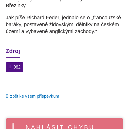
Březinky.
Jak píše Richard Feder, jednalo se o „francouzské
baráky, postavené židovskými dělníky na českém
území a vybavené anglickými záchody.“
Zdroj
982
zpět ke všem příspěvkům
NAHLÁSIT CHYBU