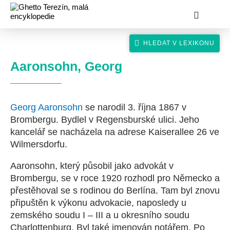
Aaronsohn, Georg
Georg Aaronsohn
se narodil 3. října 1867 v
hledat
Brombergu. Bydlel v Regensburské ulici. Jeho
kancelář se nacházela na adrese Kaiserallee 26 ve
Wilmersdorfu.
Aaronsohn, který působil jako advokát v
Brombergu, se v roce 1920 rozhodl pro Německo a
přestěhoval se s rodinou do Berlína. Tam byl znovu
připuštěn k výkonu advokacie, naposledy u
zemského soudu I – III a u okresního soudu
Charlottenburg. Byl také jmenován notářem. Po