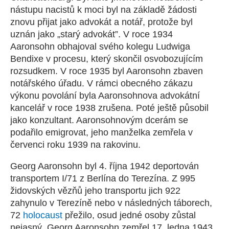
nástupu nacistů k moci byl na základě žádosti
znovu přijat jako advokát a notář, protože byl
uznán jako „starý advokát”. V roce 1934
Aaronsohn obhajoval svého kolegu Ludwiga
Bendixe v procesu, který skončil osvobozujícím
rozsudkem. V roce 1935 byl Aaronsohn zbaven
notářského úřadu. V rámci obecného zákazu
výkonu povolání byla Aaronsohnova advokátní
kancelář v roce 1938 zrušena. Poté ještě působil
jako konzultant. Aaronsohnovým dcerám se
podařilo emigrovat, jeho manželka zemřela v
červenci roku 1939 na rakovinu.
Georg Aaronsohn byl 4. října 1942 deportován
transportem I/71 z Berlína do Terezína. Z 995
židovských vězňů jeho transportu jich 922
zahynulo v Terezíně nebo v následných táborech,
72
holocaust
přežilo, osud jedné osoby zůstal
nejasný. Georg Aaronsohn zemřel 17. ledna 1943