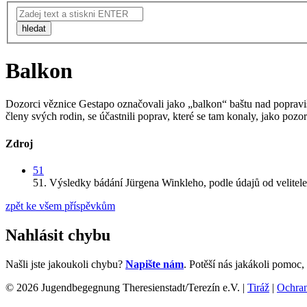
hledat
Balkon
Dozorci věznice Gestapo označovali jako „balkon“ baštu nad popraviš
členy svých rodin, se účastnili poprav, které se tam konaly, jako pozor
Zdroj
51
51.
Výsledky bádání Jürgena Winkleho,
podle údajů od velitel
zpět ke všem příspěvkům
Nahlásit chybu
Našli jste jakoukoli chybu?
Napište nám
. Potěší nás jakákoli pomoc
© 2026 Jugendbegegnung Theresienstadt/Terezín e.V. |
Tiráž
|
Ochran