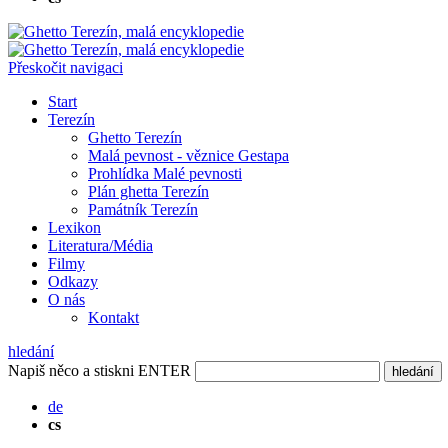
Přeskočit navigaci
Start
Terezín
Ghetto Terezín
Malá pevnost - věznice Gestapa
Prohlídka Malé pevnosti
Plán ghetta Terezín
Památník Terezín
Lexikon
Literatura/Média
Filmy
Odkazy
O nás
Kontakt
hledání
Napiš něco a stiskni ENTER
hledání
de
cs