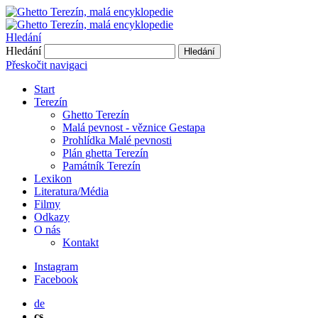
Hledání
Hledání
Hledání
Přeskočit navigaci
Start
Terezín
Ghetto Terezín
Malá pevnost - věznice Gestapa
Prohlídka Malé pevnosti
Plán ghetta Terezín
Památník Terezín
Lexikon
Literatura/Média
Filmy
Odkazy
O nás
Kontakt
Instagram
Facebook
de
cs