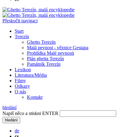
Přeskočit navigaci
Start
Terezín
Ghetto Terezín
Malá pevnost - věznice Gestapa
Prohlídka Malé pevnosti
Plán ghetta Terezín
Památník Terezín
Lexikon
Literatura/Média
Filmy
Odkazy
O nás
Kontakt
hledání
Napiš něco a stiskni ENTER
hledání
de
cs