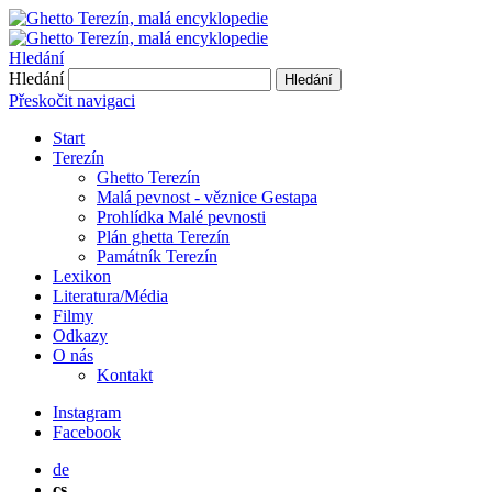
Hledání
Hledání
Hledání
Přeskočit navigaci
Start
Terezín
Ghetto Terezín
Malá pevnost - věznice Gestapa
Prohlídka Malé pevnosti
Plán ghetta Terezín
Památník Terezín
Lexikon
Literatura/Média
Filmy
Odkazy
O nás
Kontakt
Instagram
Facebook
de
cs