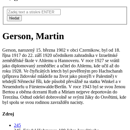
hledat
Gerson, Martin
Gerson, narozený 15. března 1902 v obci Czernikow, byl od 18.
října 1917 do 22. září 1920 učedníkem zahradníka v Izraelitské
zemědělské škole v Ahlemu u Hannoveru. V roce 1927 se vrátil
jako diplomovaný zemědělec a učitel do Ahlemu, kde učil až do
roku 1928. Ve čtyřicátých letech byl pověřeným pro Hachscharah
(příprava židovské mládeže na život jako pionýři v Palestině) v
tehdejší Německé říši, kde působil převážně na statku Winkel a v
Neuendorfu u Fürstenwalde/Berlín. V roce 1943 byl se svou ženou
Bertou a oběma dcerami Ruth a Miriam nejprve deportován do
Terezína. Odtud odešel dobrovolně se svými žáky do Osvětimi, kde
byl spolu se svou rodinou zavražděn nacisty.
Zdroj
245