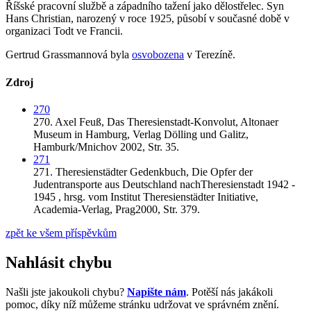
Říšské pracovní službě a západního tažení jako dělostřelec. Syn
Hans Christian, narozený v roce 1925, působí v současné době v
organizaci Todt ve Francii.
Gertrud Grassmannová byla
osvobozena
v Terezíně.
Zdroj
270
270.
Axel Feuß,
Das Theresienstadt-Konvolut,
Altonaer
Museum in Hamburg, Verlag Dölling und Galitz,
Hamburk/Mnichov 2002,
Str. 35.
271
271.
Theresienstädter Gedenkbuch,
Die Opfer der
Judentransporte aus Deutschland nachTheresienstadt 1942 -
1945 , hrsg. vom Institut Theresienstädter Initiative,
Academia-Verlag,
Prag2000,
Str. 379.
zpět ke všem příspěvkům
Nahlásit chybu
Našli jste jakoukoli chybu?
Napište nám
. Potěší nás jakákoli
pomoc, díky níž můžeme stránku udržovat ve správném znění.