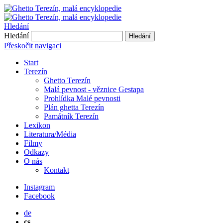
Hledání
Hledání
Hledání
Přeskočit navigaci
Start
Terezín
Ghetto Terezín
Malá pevnost - věznice Gestapa
Prohlídka Malé pevnosti
Plán ghetta Terezín
Památník Terezín
Lexikon
Literatura/Média
Filmy
Odkazy
O nás
Kontakt
Instagram
Facebook
de
cs