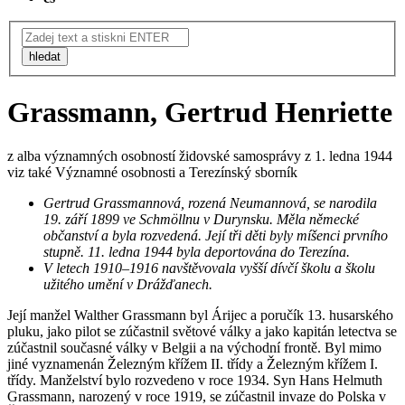
hledat
Grassmann, Gertrud Henriette
z alba významných osobností židovské samosprávy z 1. ledna 1944
viz také Významné osobnosti a Terezínský sborník
Gertrud Grassmannová, rozená Neumannová, se narodila
19. září 1899 ve Schmöllnu v Durynsku. Měla německé
občanství a byla rozvedená. Její tři děti byly míšenci prvního
stupně. 11. ledna 1944 byla deportována do Terezína.
V letech 1910–1916 navštěvovala vyšší dívčí školu a školu
užitého umění v Drážďanech.
Její manžel Walther Grassmann byl Árijec a poručík 13. husarského
pluku, jako pilot se zúčastnil světové války a jako kapitán letectva se
zúčastnil současné války v Belgii a na východní frontě. Byl mimo
jiné vyznamenán Železným křížem II. třídy a Železným křížem I.
třídy. Manželství bylo rozvedeno v roce 1934. Syn Hans Helmuth
Grassmann, narozený v roce 1919, se zúčastnil invaze do Polska v