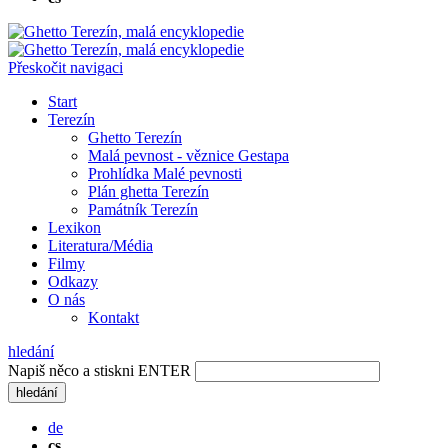
Přeskočit navigaci
Start
Terezín
Ghetto Terezín
Malá pevnost - věznice Gestapa
Prohlídka Malé pevnosti
Plán ghetta Terezín
Památník Terezín
Lexikon
Literatura/Média
Filmy
Odkazy
O nás
Kontakt
hledání
Napiš něco a stiskni ENTER
hledání
de
cs