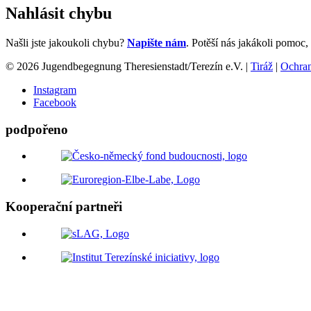
Nahlásit chybu
Našli jste jakoukoli chybu?
Napište nám
. Potěší nás jakákoli pomoc
© 2026 Jugendbegegnung Theresienstadt/Terezín e.V. |
Tiráž
|
Ochran
Instagram
Facebook
podpořeno
Kooperační partneři