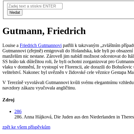
hledat
Gutmann, Friedrich
Louise a
Friedrich Gutmannovi
patřili k takzvaným „zvláštním případ
Gutmannovi (zřejmě) emigrovali do Holandska, kde byli po obsazení Ně
manželům nic nestane. Zároveň jim nabídl možnost odcestovat do It
SS hrálo tak důležitou roli, že byli ochotni zorganizovat pro Gutman
vlaku v domnění, že vystoupí ve Florencii, ale dorazili do Bohušovic u
velitelství. Nakonec byl uvězněn v židovské cele věznice Gestapa M
V Terezíně vyvolávali Gutmannovi kvůli svému elegantnímu vzhledu m
navzdory zákazu vyučovala angličtinu.
Zdroj
286
286.
Anna Hájková,
Die Juden aus den Niederlanden in Theres
zpět ke všem příspěvkům