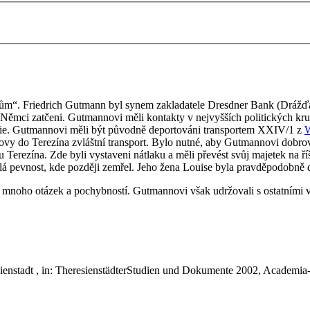
ům“. Friedrich Gutmann byl synem zakladatele Dresdner Bank (Drážďans
mci zatčeni. Gutmannovi měli kontakty v nejvyšších politických kruzích 
álie. Gutmannovi měli být původně deportováni transportem XXIV/1 z
W
novy do Terezína zvláštní transport. Bylo nutné, aby Gutmannovi dobro
 Terezína. Zde byli vystaveni nátlaku a měli převést svůj majetek na ří
alá pevnost, kde později zemřel. Jeho žena Louise byla pravděpodobně
noho otázek a pochybností. Gutmannovi však udržovali s ostatními vě
ienstadt , in: TheresienstädterStudien und Dokumente 2002,
Academia-