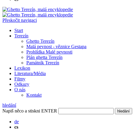
Přeskočit navigaci
Start
Terezín
Ghetto Terezín
Malá pevnost - věznice Gestapa
Prohlídka Malé pevnosti
Plán ghetta Terezín
Památník Terezín
Lexikon
Literatura/Média
Filmy
Odkazy
O nás
Kontakt
hledání
Napiš něco a stiskni ENTER
hledání
de
cs