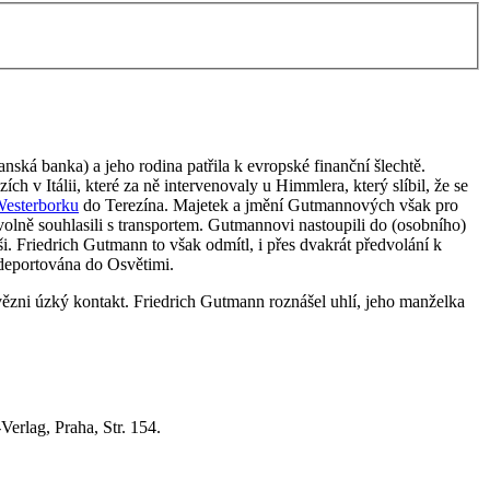
ká banka) a jeho rodina patřila k evropské finanční šlechtě.
v Itálii, které za ně intervenovaly u Himmlera, který slíbil, že se
esterborku
do Terezína. Majetek a jmění Gutmannových však pro
volně souhlasili s transportem. Gutmannovi nastoupili do (osobního)
ši. Friedrich Gutmann to však odmítl, i přes dvakrát předvolání k
 deportována do Osvětimi.
zni úzký kontakt. Friedrich Gutmann roznášel uhlí, jeho manželka
Verlag,
Praha,
Str. 154.