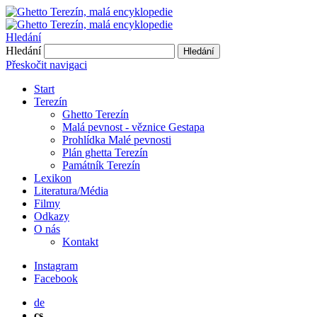
Hledání
Hledání
Hledání
Přeskočit navigaci
Start
Terezín
Ghetto Terezín
Malá pevnost - věznice Gestapa
Prohlídka Malé pevnosti
Plán ghetta Terezín
Památník Terezín
Lexikon
Literatura/Média
Filmy
Odkazy
O nás
Kontakt
Instagram
Facebook
de
cs