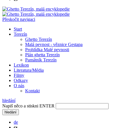
Přeskočit navigaci
Start
Terezín
Ghetto Terezín
Malá pevnost - věznice Gestapa
Prohlídka Malé pevnosti
Plán ghetta Terezín
Památník Terezín
Lexikon
Literatura/Média
Filmy
Odkazy
O nás
Kontakt
hledání
Napiš něco a stiskni ENTER
hledání
de
cs