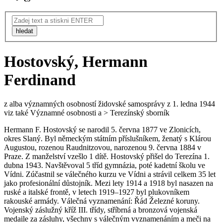
hledat
Hostovský, Hermann
Ferdinand
z alba významných osobností židovské samosprávy z 1. ledna 1944
viz také Významné osobnosti a > Terezínský sborník
Hermann F. Hostovský se narodil 5. června 1877 ve Zlonicích,
okres Slaný. Byl německým státním příslušníkem, ženatý s Klárou
Augustou, rozenou Raudnitzovou, narozenou 9. června 1884 v
Praze. Z manželství vzešlo 1 dítě. Hostovský přišel do Terezína 1.
dubna 1943. Navštěvoval 5 tříd gymnázia, poté kadetní školu ve
Vídni. Zúčastnil se válečného kurzu ve Vídni a strávil celkem 35 let
jako profesionální důstojník. Mezi lety 1914 a 1918 byl nasazen na
ruské a italské frontě, v letech 1919–1927 byl plukovníkem
rakouské armády. Válečná vyznamenání: Řád Železné koruny.
Vojenský záslužný kříž III. třídy, stříbrná a bronzová vojenská
medaile za zásluhy, všechny s válečným vyznamenáním a meči na