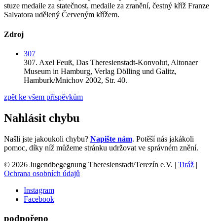
stuze medaile za statečnost, medaile za zranění, čestný kříž Franze
Salvatora udělený Červeným křížem.
Zdroj
307
307.
Axel Feuß,
Das Theresienstadt-Konvolut,
Altonaer
Museum in Hamburg, Verlag Dölling und Galitz,
Hamburk/Mnichov 2002,
Str. 40.
zpět ke všem příspěvkům
Nahlásit chybu
Našli jste jakoukoli chybu?
Napište nám
. Potěší nás jakákoli
pomoc, díky níž můžeme stránku udržovat ve správném znění.
© 2026 Jugendbegegnung Theresienstadt/Terezín e.V. |
Tiráž
|
Ochrana osobních údajů
Instagram
Facebook
podpořeno