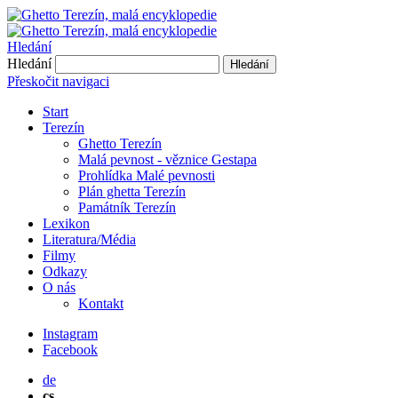
Hledání
Hledání
Hledání
Přeskočit navigaci
Start
Terezín
Ghetto Terezín
Malá pevnost - věznice Gestapa
Prohlídka Malé pevnosti
Plán ghetta Terezín
Památník Terezín
Lexikon
Literatura/Média
Filmy
Odkazy
O nás
Kontakt
Instagram
Facebook
de
cs