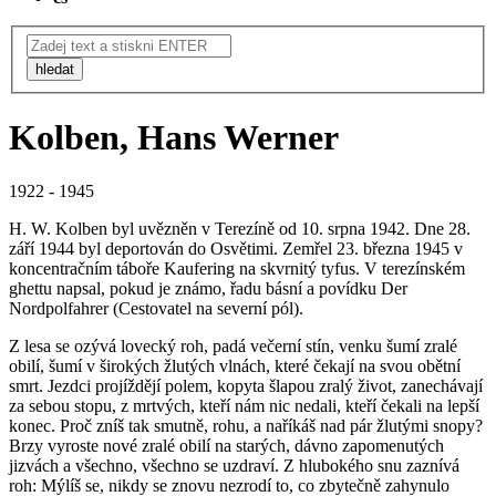
hledat
Kolben, Hans Werner
1922 - 1945
H. W. Kolben byl uvězněn v Terezíně od 10. srpna 1942. Dne 28.
září 1944 byl deportován do Osvětimi. Zemřel 23. března 1945 v
koncentračním táboře Kaufering na skvrnitý tyfus. V terezínském
ghettu napsal, pokud je známo, řadu básní a povídku Der
Nordpolfahrer (Cestovatel na severní pól).
Z lesa se ozývá lovecký roh, padá večerní stín, venku šumí zralé
obilí, šumí v širokých žlutých vlnách, které čekají na svou obětní
smrt. Jezdci projíždějí polem, kopyta šlapou zralý život, zanechávají
za sebou stopu, z mrtvých, kteří nám nic nedali, kteří čekali na lepší
konec. Proč zníš tak smutně, rohu, a naříkáš nad pár žlutými snopy?
Brzy vyroste nové zralé obilí na starých, dávno zapomenutých
jizvách a všechno, všechno se uzdraví. Z hlubokého snu zaznívá
roh: Mýlíš se, nikdy se znovu nezrodí to, co zbytečně zahynulo