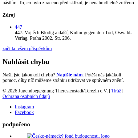
násilím. To, co bylo ztraceno před sklizní, je nenahraditelně zničeno.
Zdroj
447
447.
Vojtěch Blodig a další,
Kultur gegen den Tod,
Oswald-
Verlag,
Praha 2002,
Str. 206.
zpět ke všem příspěvkům
Nahlásit chybu
Našli jste jakoukoli chybu?
Napište nám
. Potěší nás jakákoli
pomoc, díky níž můžeme stránku udržovat ve správném znění.
© 2026 Jugendbegegnung Theresienstadt/Terezín e.V. |
Tiráž
|
Ochrana osobních údajů
Instagram
Facebook
podpořeno