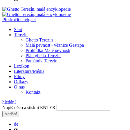
Přeskočit navigaci
Start
Terezín
Ghetto Terezín
Malá pevnost - věznice Gestapa
Prohlídka Malé pevnosti
Plán ghetta Terezín
Památník Terezín
Lexikon
Literatura/Média
Filmy
Odkazy
O nás
Kontakt
hledání
Napiš něco a stiskni ENTER
hledání
de
cs