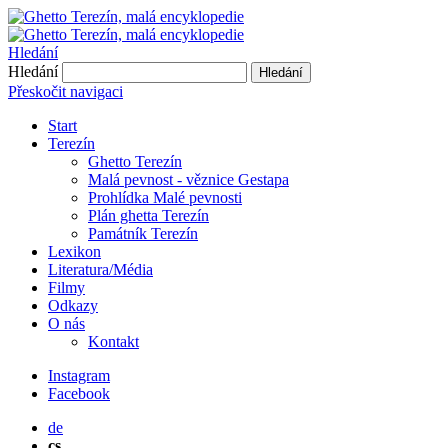
Hledání
Hledání
Hledání
Přeskočit navigaci
Start
Terezín
Ghetto Terezín
Malá pevnost - věznice Gestapa
Prohlídka Malé pevnosti
Plán ghetta Terezín
Památník Terezín
Lexikon
Literatura/Média
Filmy
Odkazy
O nás
Kontakt
Instagram
Facebook
de
cs