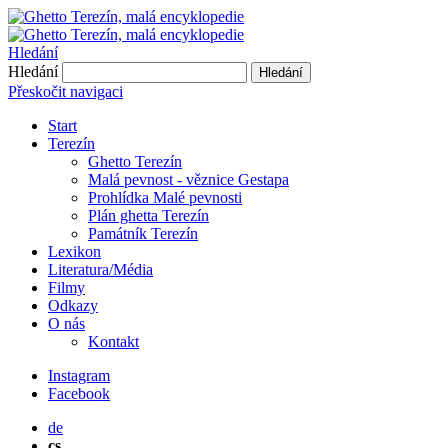
Hledání
Hledání
Hledání
Přeskočit navigaci
Start
Terezín
Ghetto Terezín
Malá pevnost - věznice Gestapa
Prohlídka Malé pevnosti
Plán ghetta Terezín
Památník Terezín
Lexikon
Literatura/Média
Filmy
Odkazy
O nás
Kontakt
Instagram
Facebook
de
cs