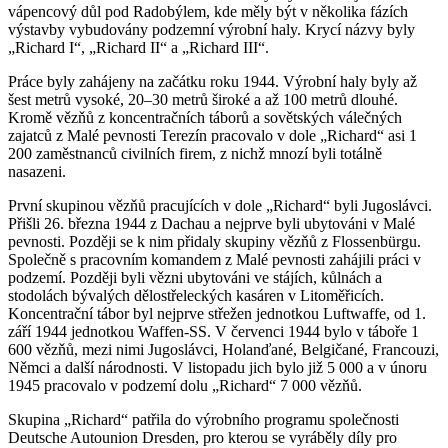
vápencový důl pod Radobýlem, kde měly být v několika fázích
výstavby vybudovány podzemní výrobní haly. Krycí názvy byly
„Richard I“, „Richard II“ a „Richard III“.
Práce byly zahájeny na začátku roku 1944. Výrobní haly byly až
šest metrů vysoké, 20–30 metrů široké a až 100 metrů dlouhé.
Kromě vězňů z koncentračních táborů a sovětských válečných
zajatců z Malé pevnosti Terezín pracovalo v dole „Richard“ asi 1
200 zaměstnanců civilních firem, z nichž mnozí byli totálně
nasazeni.
První skupinou vězňů pracujících v dole „Richard“ byli Jugoslávci.
Přišli 26. března 1944 z Dachau a nejprve byli ubytováni v Malé
pevnosti. Později se k nim přidaly skupiny vězňů z Flossenbürgu.
Společně s pracovním komandem z Malé pevnosti zahájili práci v
podzemí. Později byli vězni ubytováni ve stájích, kůlnách a
stodolách bývalých dělostřeleckých kasáren v Litoměřicích.
Koncentrační tábor byl nejprve střežen jednotkou Luftwaffe, od 1.
září 1944 jednotkou Waffen-SS. V červenci 1944 bylo v táboře 1
600 vězňů, mezi nimi Jugoslávci, Holanďané, Belgičané, Francouzi,
Němci a další národnosti. V listopadu jich bylo již 5 000 a v únoru
1945 pracovalo v podzemí dolu „Richard“ 7 000 vězňů.
Skupina „Richard“ patřila do výrobního programu společnosti
Deutsche Autounion Dresden, pro kterou se vyráběly díly pro