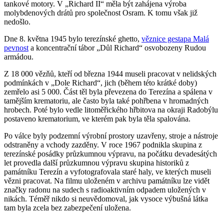
tankové motory. V „Richard II“ měla být zahájena výroba
molybdenových drátů pro společnost Osram. K tomu však již
nedošlo.
Dne 8. května 1945 bylo terezínské ghetto,
věznice gestapa Malá
pevnost
a koncentrační tábor „Důl Richard“ osvobozeny Rudou
armádou.
Z 18 000 vězňů, kteří od března 1944 museli pracovat v nelidských
podmínkách v „Dole Richard“, jich (během této krátké doby)
zemřelo asi 5 000. Část těl byla převezena do Terezína a spálena v
tamějším krematoriu, ale často byla také pohřbena v hromadných
hrobech. Poté bylo vedle litoměřického hřbitova na okraji Radobýlu
postaveno krematorium, ve kterém pak byla těla spalována.
Po válce byly podzemní výrobní prostory uzavřeny, stroje a nástroje
odstraněny a vchody zazděny. V roce 1967 podnikla skupina z
terezínské posádky průzkumnou výpravu, na počátku devadesátých
let provedla další průzkumnou výpravu skupina historiků z
památníku Terezín a vyfotografovala staré haly, ve kterých museli
vězni pracovat. Na filmu uloženém v archivu památníku lze vidět
značky radonu na sudech s radioaktivním odpadem uložených v
nikách. Téměř nikdo si neuvědomoval, jak vysoce výbušná látka
tam byla zcela bez zabezpečení uložena.