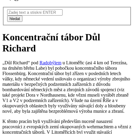
hledat
Koncentrační tábor Důl
Richard
„Důl Richard“ pod
Radobýlem
u Litoměřic (asi 4 km od Terezína,
na druhém břehu Labe) byl pobočkou koncentračního tábora
Flossenbürg. Koncentrační tábor byl zřízen v posledních letech
války, kdy německé vedení usilovalo o organizaci výroby zbrojního
materiálu v bezpečných podzemních zařízeních z důvodu
bombardování německých měst a zbrojních závodů spojenci (viz
také projekt Dora v Nordhausenu, kde vězni museli vyrábět zbraně
V1 a V2 v podzemních zařízeních). Všude na území Říše a v
okupovaných oblastech byly využívány stávající doly a hloubeny
nové, aby byla zajištěna bezproblémová výroba munice a zbraní.
K těmto pracím byli využíváni především nuceně nasazení
pracovníci z evropských zemí okupovaných wehrmachtem a vězni z
koncentračních táborů. V Litoměřicích byl využit stávající