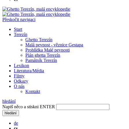
Přeskočit navigaci
Start
Terezín
Ghetto Terezín
Malá pevnost - věznice Gestapa
Prohlídka Malé pevnosti
Plán ghetta Terezín
Památník Terezín
Lexikon
Literatura/Média
Filmy
Odkazy
O nás
Kontakt
hledání
Napiš něco a stiskni ENTER
hledání
de
cs