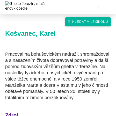
Košvanec, Karel
Pracoval na bohušovickém nádraží, shromaždoval
hledat
a s nasazením života dopravoval potraviny a další
pomoc židovským vězňům ghetta v Terezíně. Na
následky fyzického a psychického vyčerpání po
válce těžce onemocněl a v roce 1950 zemřel.
Manželka Marta a dcera Vlasta mu v jeho činnosti
obětavě pomahály. V 50 letech 20. století byly
totalitním režimem perzekuovány.
Zdroj