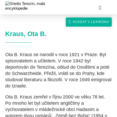
Kraus, Ota B.
Ota B. Kraus se narodil v roce 1921 v Praze. Byl
hledat
spisovatelem a učitelem. V roce 1942 byl
deportován do Terezína, odtud do Osvětimi a poté
do Schwarzheide. Přežil, vrátil se do Prahy, kde
studoval literaturu a filozofii. V roce 1949 emigroval
do Izraele.
Ota B. Kraus zemřel v říjnu 2000 ve věku 78 let.
Po mnoho let byl učitelem angličtiny a
vychovatelem v mládežnické obci Hadasim a
autorem dvou románů: „Země bez Boha“ (1954 v