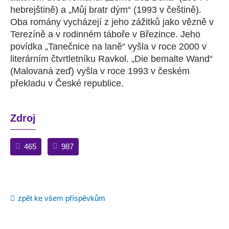
hebrejštině) a „Můj bratr dým“ (1993 v češtině).
Oba romány vycházejí z jeho zážitků jako vězně v
Terezíně a v rodinném táboře v Březince. Jeho
povídka „Tanečnice na laně“ vyšla v roce 2000 v
literárním čtvrtletníku Ravkol. „Die bemalte Wand“
(Malovaná zeď) vyšla v roce 1993 v českém
překladu v České republice.
Zdroj
465
987
zpět ke všem příspěvkům