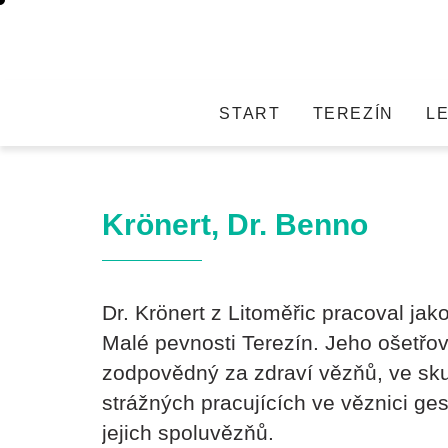
START
TEREZÍN
L
Krönert, Dr. Benno
Dr. Krönert z Litoměřic pracoval jak
Malé pevnosti Terezín. Jeho ošetřov
zodpovědný za zdraví vězňů, ve skut
strážných pracujících ve věznici ge
jejich spoluvězňů.