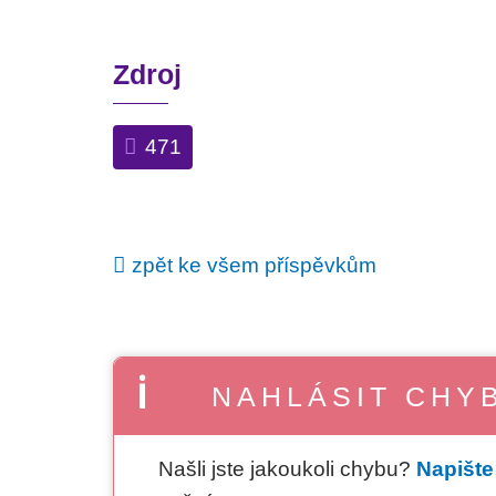
Zdroj
471
zpět ke všem příspěvkům
NAHLÁSIT CHY
Našli jste jakoukoli chybu?
Napišt