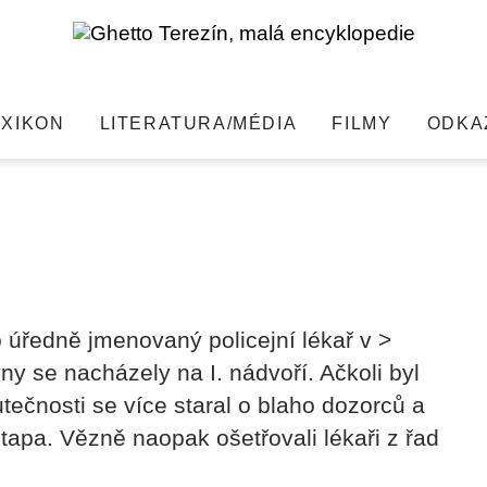
EXIKON
LITERATURA/MÉDIA
FILMY
ODKA
hledat
o úředně jmenovaný policejní lékař v >
ny se nacházely na I. nádvoří. Ačkoli byl
ečnosti se více staral o blaho dozorců a
stapa. Vězně naopak ošetřovali lékaři z řad