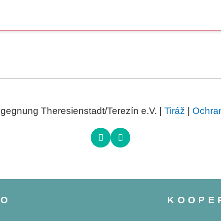
egnung Theresienstadt/Terezín e.V. |
Tiráž
|
Ochran
NO
KOOPE