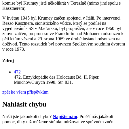
komise byl Krumey jistě několikrát v Terezíně (mimo jiné spolu s
Kasztnerem).
V květnu 1945 byl Krumey zatčen spojenci v Itálii. Po intervenci
Rezsö Kasztnera, sionistického vůdce, který se podílel na
vyjednávání s SS v Maďarsku, byl propuštěn, ale v roce 1960 byl
znovu zatčen, po procesu ve Frankfurtu nad Mohanem odsouzen k
pěti letům vězení a 29. srpna 1969 ve druhé instanci odsouzen na
doživotí. Tento rozsudek byl potvrzen Spolkovým soudním dvorem
v roce 1973.
Zdroj
472
472.
Enzyklopädie des Holocaust Bd. II,
Piper,
Mnichov/Curych 1998,
Str. 831.
zpět ke všem příspěvkům
Nahlásit chybu
Našli jste jakoukoli chybu?
Napište nám
. Potěší nás jakákoli
pomoc, díky níž můžeme stránku udržovat ve správném znění.