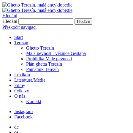
Hledání
Hledání
Hledání
Přeskočit navigaci
Start
Terezín
Ghetto Terezín
Malá pevnost - věznice Gestapa
Prohlídka Malé pevnosti
Plán ghetta Terezín
Památník Terezín
Lexikon
Literatura/Média
Filmy
Odkazy
O nás
Kontakt
Instagram
Facebook
de
cs