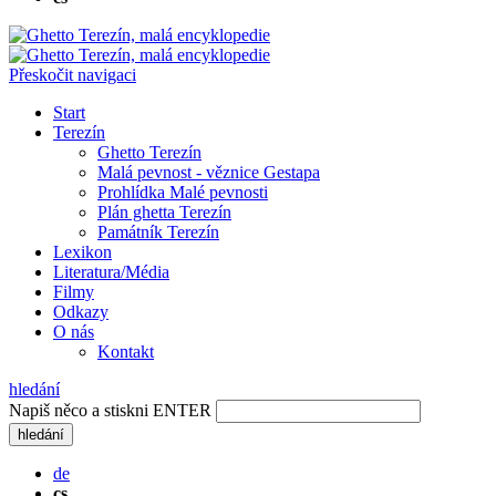
Přeskočit navigaci
Start
Terezín
Ghetto Terezín
Malá pevnost - věznice Gestapa
Prohlídka Malé pevnosti
Plán ghetta Terezín
Památník Terezín
Lexikon
Literatura/Média
Filmy
Odkazy
O nás
Kontakt
hledání
Napiš něco a stiskni ENTER
hledání
de
cs