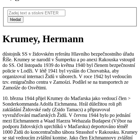
hledat
Krumey, Hermann
důstojník SS v židovském referátu Hlavního bezpečnostního úřadu
Říše. Krumey se narodil v Šumperku a po anexi Rakouska vstoupil
do SS. Od listopadu 1939 do května 1940 byl členem bezpečnostní
policie v Lodži. V létě 1941 byl vyslán do Chorvatska, aby
organizoval internaci Židů v táborech. V roce 1942 byl vedoucím
tzv. emigračního centra v Zamośzi. Podílel se na transportech ze
Zamośźe do Osvětimi.
10. března 1944 přijel Krumey do Maďarska jako vedoucí člen >
Sonderkommanda Adolfa Eichmanna. Hrál důležitou roli při
zakládání Židovské rady (Zsido Tamacs) a připravoval
vyvražďování maďarských Židů. V červnu 1944 bylo po jednání
mezi Eichmannem a Waad Haezra Wehazala Budapest (Výbor na
podporu židovských uprchlíků v Maďarsku) deportováno téměř
1000 Židů do koncentračního tábora Strasshof v Rakousku. Krumey
se stal vedoucím zvláštní komise. Jako člen Eichmannovy zvláštní