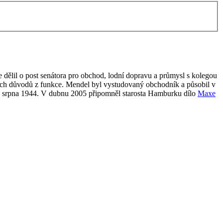
ělil o post senátora pro obchod, lodní dopravu a průmysl s kolegou
tních důvodů z funkce. Mendel byl vystudovaný obchodník a působil v
0. srpna 1944. V dubnu 2005 připomněl starosta Hamburku dílo
Maxe