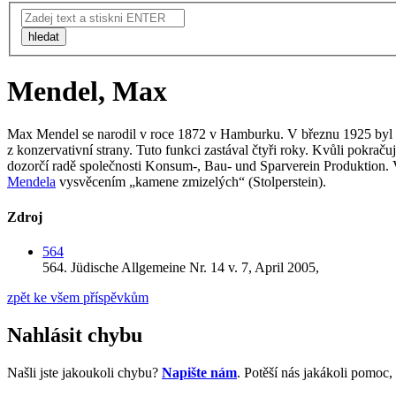
hledat
Mendel, Max
Max Mendel se narodil v roce 1872 v Hamburku. V březnu 1925 byl zv
z konzervativní strany. Tuto funkci zastával čtyři roky. Kvůli pokr
dozorčí radě společnosti Konsum-, Bau- und Sparverein Produktion. 
Mendela
vysvěcením „kamene zmizelých“ (Stolperstein).
Zdroj
564
564.
Jüdische Allgemeine Nr. 14 v. 7,
April 2005,
zpět ke všem příspěvkům
Nahlásit chybu
Našli jste jakoukoli chybu?
Napište nám
. Potěší nás jakákoli pomoc