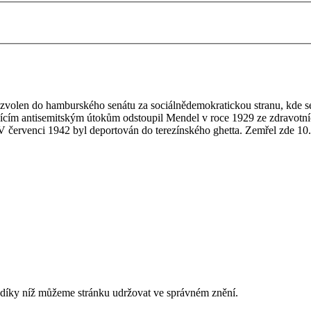
olen do hamburského senátu za sociálnědemokratickou stranu, kde se d
ačujícím antisemitským útokům odstoupil Mendel v roce 1929 ze zdravo
V červenci 1942 byl deportován do terezínského ghetta. Zemřel zde 1
, díky níž můžeme stránku udržovat ve správném znění.