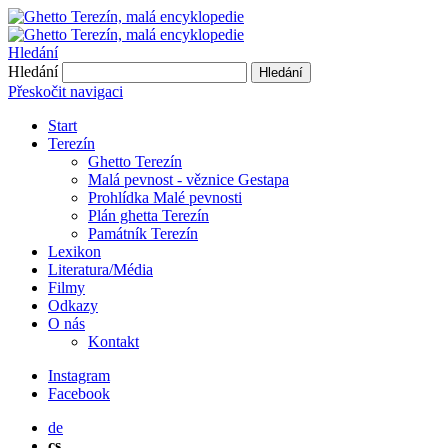
Hledání
Hledání
Hledání
Přeskočit navigaci
Start
Terezín
Ghetto Terezín
Malá pevnost - věznice Gestapa
Prohlídka Malé pevnosti
Plán ghetta Terezín
Památník Terezín
Lexikon
Literatura/Média
Filmy
Odkazy
O nás
Kontakt
Instagram
Facebook
de
cs