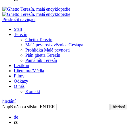
Přeskočit navigaci
Start
Terezín
Ghetto Terezín
Malá pevnost - věznice Gestapa
Prohlídka Malé pevnosti
Plán ghetta Terezín
Památník Terezín
Lexikon
Literatura/Média
Filmy
Odkazy
O nás
Kontakt
hledání
Napiš něco a stiskni ENTER
hledání
de
cs