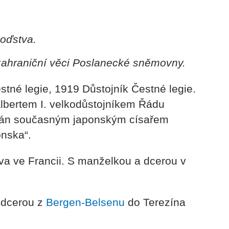
loďstva.
zahraniční věci Poslanecké sněmovny.
tné legie, 1919 Důstojník Čestné legie.
bertem I. velkodůstojníkem Řádu
ván současným japonským císařem
nska“.
va ve Francii. S manželkou a dcerou v
a dcerou z
Bergen-Belsenu
do Terezína