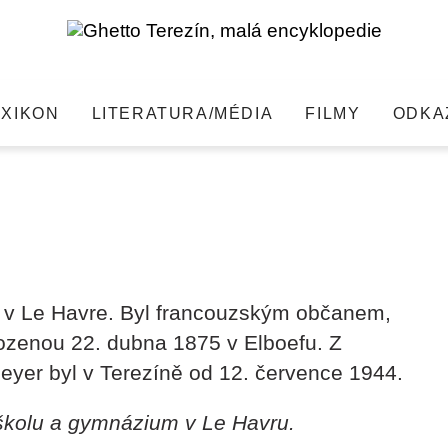
EXIKON
LITERATURA/MÉDIA
FILMY
ODKA
hledat
8 v Le Havre. Byl francouzským občanem,
zenou 22. dubna 1875 v Elboefu. Z
Meyer byl v Terezíně od 12. července 1944.
školu a gymnázium v Le Havru.