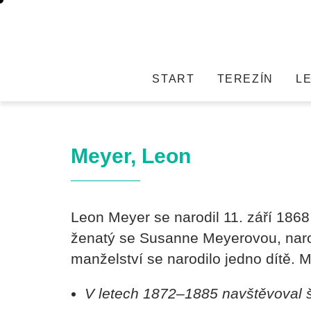
START
TEREZÍN
L
Meyer, Leon
Leon Meyer se narodil 11. září 186
ženatý se Susanne Meyerovou, naro
manželství se narodilo jedno dítě. 
V letech 1872–1885 navštěvoval 