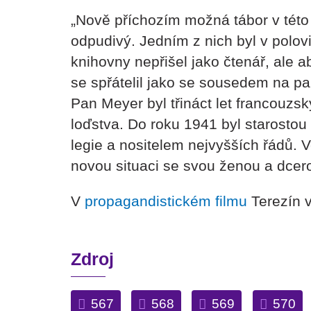
„Nově příchozím možná tábor v této 
odpudivý. Jedním z nich byl v polo
knihovny nepřišel jako čtenář, ale 
se spřátelil jako se sousedem na pan
Pan Meyer byl třináct let francouz
loďstva. Do roku 1941 byl starostou
legie a nositelem nejvyšších řádů. 
novou situaci se svou ženou a dcer
V
propagandistickém filmu
Terezín v
Zdroj
567
568
569
570