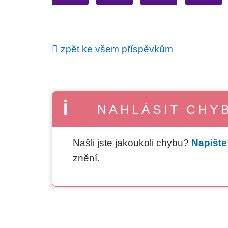
zpět ke všem příspěvkům
NAHLÁSIT CHY
Našli jste jakoukoli chybu?
Napišt
znění.