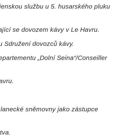
jenskou službu u 5. husarského pluku
ající se dovozem kávy v Le Havru.
u Sdružení dovozců kávy.
epartementu „Dolní Seina“/Conseiller
avru.
slanecké sněmovny jako zástupce
tva.