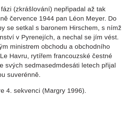
fázi (zkrášlování) nepřipadal až tak
vině července 1944 pan Léon Meyer. Do
aby se setkal s baronem Hirschem, s nímž
ství v Pyrenejích, a nechal se jím vést.
ským ministrem obchodu a obchodního
 Le Havru, rytířem francouzské čestné
Ve svých sedmasedmdesáti letech přijal
ou suverénně.
e 4. sekvenci (Margry 1996).