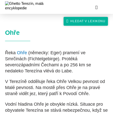
Ohře
Řeka
Ohře
(německy: Eger) pramení ve
hledat
Smrčinách (Fichtelgebirge). Protéká
severozápadními Čechami a po 256 km se
nedaleko Terezína vlévá do Labe.
V Terezíně odděluje řeka Ohře Velkou pevnost od
Malé pevnosti. Na mostě přes Ohře je na pravé
straně vidět jez, který patří k Povodí Ohře.
Vodní hladina Ohře je obvykle nízká. Situace pro
obyvatele Terezína se stává nebezpečnou, když se