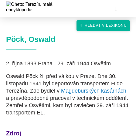
Pöck, Oswald
2. října 1893 Praha - 29. září 1944 Osvětim
hledat
Oswald Pöck žil před válkou v Praze. Dne 30.
listopadu 1941 byl deportován transportem H do
Terezína. Zde bydlel v
Magdeburských kasárnách
a pravděpodobně pracoval v technickém oddělení.
Zemřel v Osvětimi, kam byl zavlečen 29. září 1944
transportem EL.
Zdroj