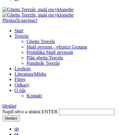
Přeskočit navigaci
Start
Terezín
Ghetto Terezín
Malá pevnost - věznice Gestapa
Prohlídka Malé pevnosti
Plán ghetta Terezín
Památník Terezín
Lexikon
Literatura/Média
Filmy
Odkazy
O nás
Kontakt
hledání
Napiš něco a stiskni ENTER
hledání
de
cs