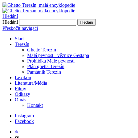
Hledání
Hledání
Hledání
Přeskočit navigaci
Start
Terezín
Ghetto Terezín
Malá pevnost - věznice Gestapa
Prohlídka Malé pevnosti
Plán ghetta Terezín
Památník Terezín
Lexikon
Literatura/Média
Filmy
Odkazy
O nás
Kontakt
Instagram
Facebook
de
cs