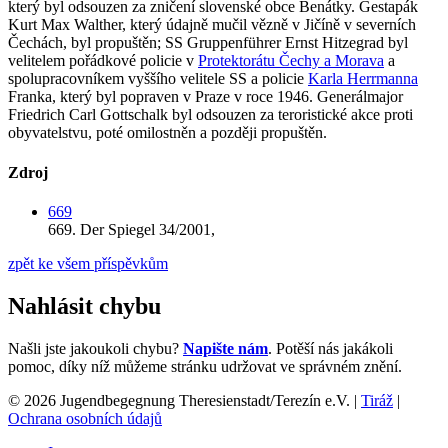
který byl odsouzen za zničení slovenské obce Benátky. Gestapák
Kurt Max Walther, který údajně mučil vězně v Jičíně v severních
Čechách, byl propuštěn; SS Gruppenführer Ernst Hitzegrad byl
velitelem pořádkové policie v
Protektorátu Čechy a Morava
a
spolupracovníkem vyššího velitele SS a policie
Karla Herrmanna
Franka, který byl popraven v Praze v roce 1946. Generálmajor
Friedrich Carl Gottschalk byl odsouzen za teroristické akce proti
obyvatelstvu, poté omilostněn a později propuštěn.
Zdroj
669
669.
Der Spiegel 34/2001,
zpět ke všem příspěvkům
Nahlásit chybu
Našli jste jakoukoli chybu?
Napište nám
. Potěší nás jakákoli
pomoc, díky níž můžeme stránku udržovat ve správném znění.
© 2026 Jugendbegegnung Theresienstadt/Terezín e.V. |
Tiráž
|
Ochrana osobních údajů