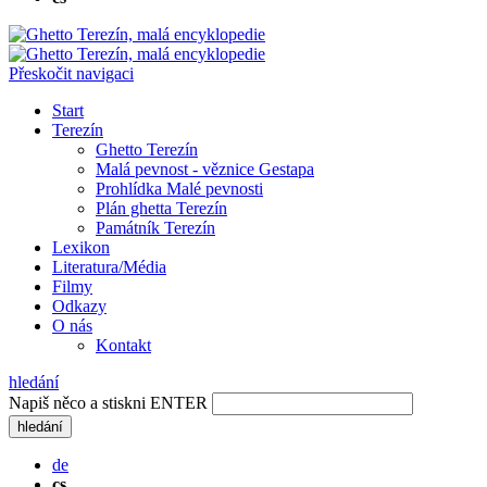
Přeskočit navigaci
Start
Terezín
Ghetto Terezín
Malá pevnost - věznice Gestapa
Prohlídka Malé pevnosti
Plán ghetta Terezín
Památník Terezín
Lexikon
Literatura/Média
Filmy
Odkazy
O nás
Kontakt
hledání
Napiš něco a stiskni ENTER
hledání
de
cs