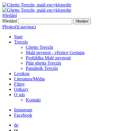
Hledání
Hledání
Hledání
Přeskočit navigaci
Start
Terezín
Ghetto Terezín
Malá pevnost - věznice Gestapa
Prohlídka Malé pevnosti
Plán ghetta Terezín
Památník Terezín
Lexikon
Literatura/Média
Filmy
Odkazy
O nás
Kontakt
Instagram
Facebook
de
cs