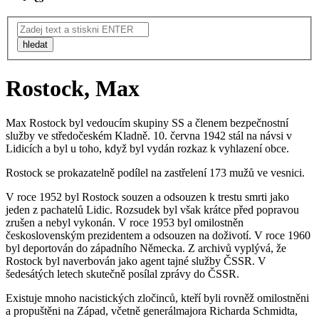
hledat
Rostock, Max
Max Rostock byl vedoucím skupiny SS a členem bezpečnostní
služby ve středočeském Kladně. 10. června 1942 stál na návsi v
Lidicích a byl u toho, když byl vydán rozkaz k vyhlazení obce.
Rostock se prokazatelně podílel na zastřelení 173 mužů ve vesnici.
V roce 1952 byl Rostock souzen a odsouzen k trestu smrti jako
jeden z pachatelů Lidic. Rozsudek byl však krátce před popravou
zrušen a nebyl vykonán. V roce 1953 byl omilostněn
československým prezidentem a odsouzen na doživotí. V roce 1960
byl deportován do západního Německa. Z archivů vyplývá, že
Rostock byl naverbován jako agent tajné služby ČSSR. V
šedesátých letech skutečně posílal zprávy do ČSSR.
Existuje mnoho nacistických zločinců, kteří byli rovněž omilostněni
a propuštěni na Západ, včetně generálmajora Richarda Schmidta,