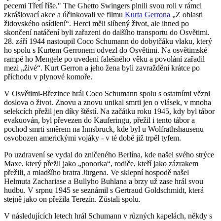
pecemi Třetí říše." The Ghetto Swingers plnili svou roli v rámci
zkrášlovací akce a účinkovali ve filmu
Kurta Gerrona
„Z oblasti
židovského osídlení“. Herci měli slíbený život, ale ihned po
skončení natáčení byli zařazeni do dalšího transportu do Osvětimi.
28. září 1944 nastoupil Coco Schumann do dobytčáku vlaku, který
ho spolu s Kurtem Gerronem odvezl do Osvětimi. Na osvětimské
rampě ho Mengele po uvedení falešného věku a povolání zařadil
mezi „živé“. Kurt Gerron a jeho žena byli zavražděni krátce po
příchodu v plynové komoře.
V Osvětimi-Březince hrál Coco Schumann spolu s ostatními vězni
doslova o život. Znovu a znovu unikal smrti jen o vlásek, v mnoha
selekcích přežil jen díky štěstí. Na začátku roku 1945, kdy byl tábor
evakuován, byl převezen do Kauferingu, přežil i tento tábor a
pochod smrti směrem na Innsbruck, kde byl u Wolfrathshausenu
osvobozen americkými vojáky - v té době již trpěl tyfem.
Po uzdravení se vydal do zničeného Berlína, kde našel svého strýce
Maxe, který přežil jako „ponorka“, rodiče, kteří jako zázrakem
přežili, a mladšího bratra Jürgena. Ve sklepní hospodě našel
Helmuta Zachariase a Bullyho Buhlana a brzy už zase hrál svou
hudbu. V srpnu 1945 se seznámil s Gertraud Goldschmidt, která
stejně jako on přežila Terezín. Zůstali spolu.
V následujících letech hrál Schumann v různých kapelách, někdy s