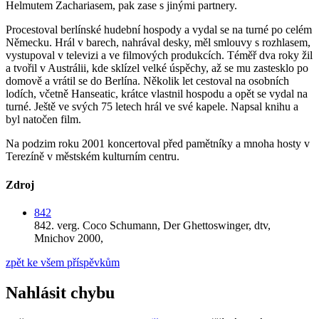
Helmutem Zachariasem, pak zase s jinými partnery.
Procestoval berlínské hudební hospody a vydal se na turné po celém
Německu. Hrál v barech, nahrával desky, měl smlouvy s rozhlasem,
vystupoval v televizi a ve filmových produkcích. Téměř dva roky žil
a tvořil v Austrálii, kde sklízel velké úspěchy, až se mu zastesklo po
domově a vrátil se do Berlína. Několik let cestoval na osobních
lodích, včetně Hanseatic, krátce vlastnil hospodu a opět se vydal na
turné. Ještě ve svých 75 letech hrál ve své kapele. Napsal knihu a
byl natočen film.
Na podzim roku 2001 koncertoval před pamětníky a mnoha hosty v
Terezíně v městském kulturním centru.
Zdroj
842
842.
verg. Coco Schumann,
Der Ghettoswinger,
dtv,
Mnichov 2000,
zpět ke všem příspěvkům
Nahlásit chybu