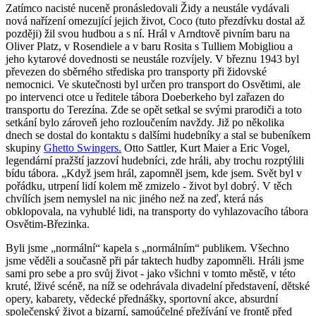
Zatímco nacisté nuceně pronásledovali Židy a neustále vydávali
nová nařízení omezující jejich život, Coco (tuto přezdívku dostal až
později) žil svou hudbou a s ní. Hrál v Arndtově pivním baru na
Oliver Platz, v Rosendiele a v baru Rosita s Tulliem Mobigliou a
jeho kytarové dovednosti se neustále rozvíjely. V březnu 1943 byl
převezen do sběrného střediska pro transporty při židovské
nemocnici. Ve skutečnosti byl určen pro transport do Osvětimi, ale
po intervenci otce u ředitele tábora Doeberkeho byl zařazen do
transportu do Terezína. Zde se opět setkal se svými prarodiči a toto
setkání bylo zároveň jeho rozloučením navždy. Již po několika
dnech se dostal do kontaktu s dalšími hudebníky a stal se bubeníkem
skupiny
Ghetto Swingers.
Otto Sattler, Kurt Maier a Eric Vogel,
legendární pražští jazzoví hudebníci, zde hráli, aby trochu rozptýlili
bídu tábora. „Když jsem hrál, zapomněl jsem, kde jsem. Svět byl v
pořádku, utrpení lidí kolem mě zmizelo - život byl dobrý. V těch
chvílích jsem nemyslel na nic jiného než na zeď, která nás
obklopovala, na vyhublé lidi, na transporty do vyhlazovacího tábora
Osvětim-Březinka.
Byli jsme „normální“ kapela s „normálním“ publikem. Všechno
jsme věděli a současně při pár taktech hudby zapomněli. Hráli jsme
sami pro sebe a pro svůj život - jako všichni v tomto městě, v této
kruté, lživé scéně, na níž se odehrávala divadelní představení, dětské
opery, kabarety, vědecké přednášky, sportovní akce, absurdní
společenský život a bizarní, samoúčelné přežívání ve frontě před