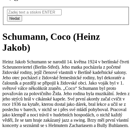
hledat
Schumann, Coco (Heinz
Jakob)
Heinz Jakob Schumann se narodil 14. května 1924 v berlínské čtvrti
Scheunenviertel (Berlin-Střed). Jeho matka pocházela z početné
židovské rodiny, jejíž členové vlastnili v Berlíně kadeřnické salony.
Jeho otec pocházel z židovské řemeslnické rodiny, byl dekoratér a
čalouník a později se připojil k židovské obci. Jako voják byl v 1.
světové válce několikrát zraněn. „Coco“ Schumann byl proto
považován za polovičního Žida. Jeho rodina byla muzikální. Jeden z
jeho strýců hrál v cikánské kapele. Své první akordy začal cvičit v
roce 1936 na kytaře, kterou dostal jako dárek, bral lekce a učil se z
poslechu v barech, v nichž se i přes své mládí pohyboval. Pracoval
jako klempíř a noci trávil v hudebních hospodách, o nichž každý
věděl, že se tam hraje zakázaný jazz a swing. Brzy měl první vlastní
koncerty a seznámil se s Helmutem Zachariasem a Bully Buhlanem.