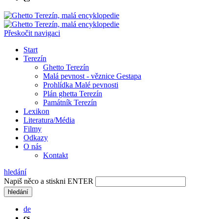
Přeskočit navigaci
Start
Terezín
Ghetto Terezín
Malá pevnost - věznice Gestapa
Prohlídka Malé pevnosti
Plán ghetta Terezín
Památník Terezín
Lexikon
Literatura/Média
Filmy
Odkazy
O nás
Kontakt
hledání
Napiš něco a stiskni ENTER
hledání
de
cs