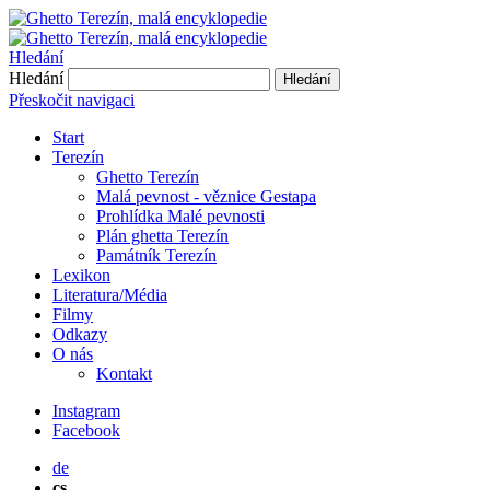
Hledání
Hledání
Hledání
Přeskočit navigaci
Start
Terezín
Ghetto Terezín
Malá pevnost - věznice Gestapa
Prohlídka Malé pevnosti
Plán ghetta Terezín
Památník Terezín
Lexikon
Literatura/Média
Filmy
Odkazy
O nás
Kontakt
Instagram
Facebook
de
cs