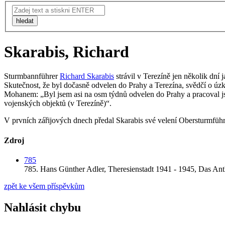
hledat
Skarabis, Richard
Sturmbannführer
Richard Skarabis
strávil v Terezíně jen několik dní
Skutečnost, že byl dočasně odvelen do Prahy a Terezína, svědčí o úz
Mohanem: „Byl jsem asi na osm týdnů odvelen do Prahy a pracoval jse
vojenských objektů (v Terezíně)“.
V prvních zářijových dnech předal Skarabis své velení Obersturmführ
Zdroj
785
785.
Hans Günther Adler,
Theresienstadt 1941 - 1945, Das Ant
zpět ke všem příspěvkům
Nahlásit chybu