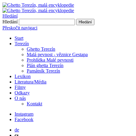
Hledání
Hledání
Hledání
Přeskočit navigaci
Start
Terezín
Ghetto Terezín
Malá pevnost - věznice Gestapa
Prohlídka Malé pevnosti
Plán ghetta Terezín
Památník Terezín
Lexikon
Literatura/Média
Filmy
Odkazy
O nás
Kontakt
Instagram
Facebook
de
cs