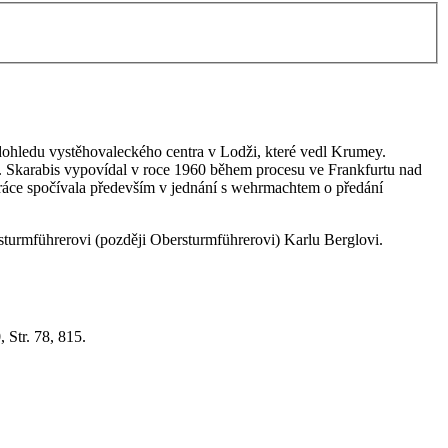
í dohledu vystěhovaleckého centra v Lodži, které vedl Krumey.
S. Skarabis vypovídal v roce 1960 během procesu ve Frankfurtu nad
 práce spočívala především v jednání s wehrmachtem o předání
rsturmführerovi (později Obersturmführerovi) Karlu Berglovi.
0,
Str. 78, 815.