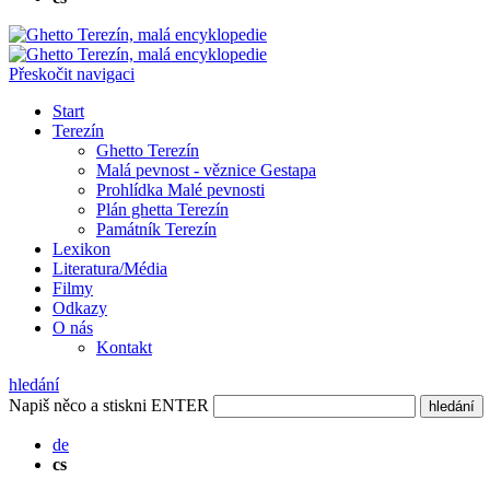
Přeskočit navigaci
Start
Terezín
Ghetto Terezín
Malá pevnost - věznice Gestapa
Prohlídka Malé pevnosti
Plán ghetta Terezín
Památník Terezín
Lexikon
Literatura/Média
Filmy
Odkazy
O nás
Kontakt
hledání
Napiš něco a stiskni ENTER
hledání
de
cs