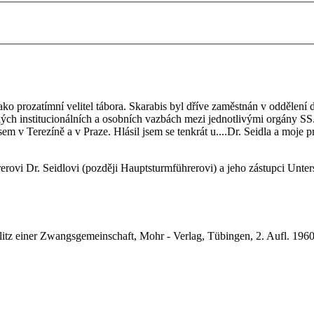
 jako prozatímní velitel tábora. Skarabis byl dříve zaměstnán v oddělen
kých institucionálních a osobních vazbách mezi jednotlivými orgány S
m v Terezíně a v Praze. Hlásil jsem se tenkrát u....Dr. Seidla a moje
erovi Dr. Seidlovi (později Hauptsturmführerovi) a jeho zástupci Unte
litz einer Zwangsgemeinschaft,
Mohr - Verlag,
Tübingen, 2. Aufl. 196