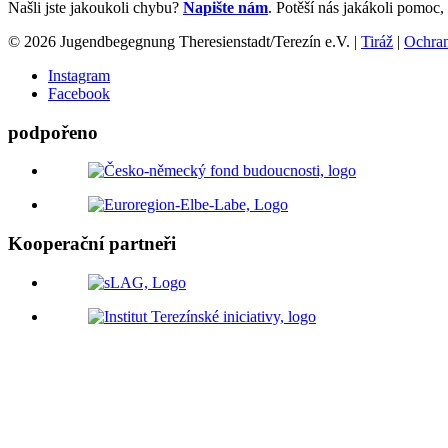
Našli jste jakoukoli chybu?
Napište nám
. Potěší nás jakákoli pomoc
© 2026 Jugendbegegnung Theresienstadt/Terezín e.V. |
Tiráž
|
Ochran
Instagram
Facebook
podpořeno
Kooperační partneři