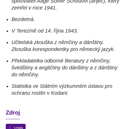
spisovateli Aage Sölver Schouovi (árijec), který
zemřel v roce 1941.
Bezdetná.
V Terezíně od 14. října 1943.
Učitelská zkouška z němčiny a dánštiny.
Zkouška korespondentky pro německý jazyk.
Překladatelka odborné literatury z němčiny,
švédštiny a angličtiny do dánštiny a z dánštiny
do němčiny.
Statistka ve Státním výzkumném ústavu pro
ochranu rostlin v Kodani.
Zdroj
1099