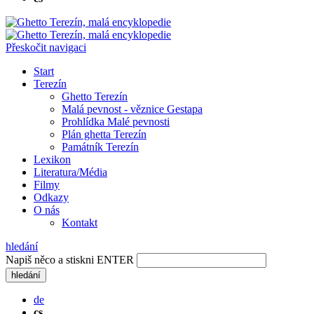
Přeskočit navigaci
Start
Terezín
Ghetto Terezín
Malá pevnost - věznice Gestapa
Prohlídka Malé pevnosti
Plán ghetta Terezín
Památník Terezín
Lexikon
Literatura/Média
Filmy
Odkazy
O nás
Kontakt
hledání
Napiš něco a stiskni ENTER
hledání
de
cs