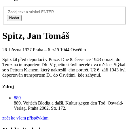
hledat
Spitz, Jan Tomáš
26. března 1927 Praha – 6. září 1944 Osvětim
Spitz žil před deportací v Praze. Dne 8. července 1943 dorazil do
Terezína transportem Dh. V ghettu strávil necelé dva měsíce. Stýkal
se s Petrem Kienem, který nakreslil jeho portrét. Už 6. září 1943 byl
deportován transportem D1 do Osvětimi, kde zahynul.
Zdroj
889
889.
Vojtěch Blodig a další,
Kultur gegen den Tod,
Oswald-
Verlag,
Praha 2002,
Str. 172.
zpět ke všem příspěvkům