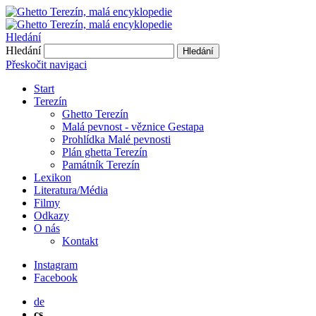
Hledání
Hledání
Hledání
Přeskočit navigaci
Start
Terezín
Ghetto Terezín
Malá pevnost - věznice Gestapa
Prohlídka Malé pevnosti
Plán ghetta Terezín
Památník Terezín
Lexikon
Literatura/Média
Filmy
Odkazy
O nás
Kontakt
Instagram
Facebook
de
cs