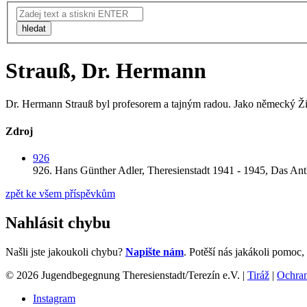
hledat
Strauß, Dr. Hermann
Dr. Hermann Strauß byl profesorem a tajným radou. Jako německý Žid
Zdroj
926
926.
Hans Günther Adler,
Theresienstadt 1941 - 1945, Das Ant
zpět ke všem příspěvkům
Nahlásit chybu
Našli jste jakoukoli chybu?
Napište nám
. Potěší nás jakákoli pomoc
© 2026 Jugendbegegnung Theresienstadt/Terezín e.V. |
Tiráž
|
Ochran
Instagram