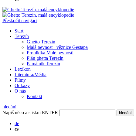
Přeskočit navigaci
Start
Terezín
Ghetto Terezín
Malá pevnost - věznice Gestapa
Prohlídka Malé pevnosti
Plán ghetta Terezín
Památník Terezín
Lexikon
Literatura/Média
Filmy
Odkazy
O nás
Kontakt
hledání
Napiš něco a stiskni ENTER
hledání
de
cs