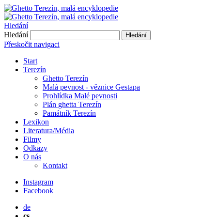
Hledání
Hledání
Hledání
Přeskočit navigaci
Start
Terezín
Ghetto Terezín
Malá pevnost - věznice Gestapa
Prohlídka Malé pevnosti
Plán ghetta Terezín
Památník Terezín
Lexikon
Literatura/Média
Filmy
Odkazy
O nás
Kontakt
Instagram
Facebook
de
cs