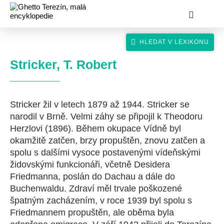
Stricker, T. Robert
Stricker žil v letech 1879 až 1944. Stricker se
hledat
narodil v Brně. Velmi záhy se připojil k Theodoru
Herzlovi (1896). Během okupace Vídně byl
okamžitě zatčen, brzy propuštěn, znovu zatčen a
spolu s dalšími vysoce postavenými vídeňskými
židovskými funkcionáři, včetně Desidera
Friedmanna, poslán do Dachau a dále do
Buchenwaldu. Zdraví měl trvale poškozené
špatným zacházením, v roce 1939 byl spolu s
Friedmannem propuštěn, ale oběma byla