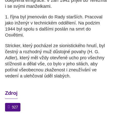
odepřena emigrace. V září 1942 přijeli do Terezína
i se svými manželkami.
1. října byl jmenován do Rady starších. Pracoval
jako inženýr v technickém oddělení. Na podzim
1944 byl spolu s dalšími poslán na smrt do
Osvětimi.
Stricker, který pocházel ze sionistického hnutí, byl
čestný a rozhodný muž důstojné povahy (H. G.
Adler), který měl vždy otevřené ucho pro všechny
stížnosti a dělal vše, co bylo v jeho silách, aby
potíral všeobecnou zkaženost i zneužívání ve
vedení a ulehčoval úděl slabých.
Zdroj
927