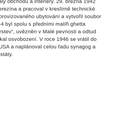
ly obchodů a interiéry. 29. března 1942
rezína a pracoval v kreslírně technické
mprovizovaného ubytování a vytvořil soubor
4 byl spolu s předními malíři ghetta
stev“, uvězněn v Malé pevnosti a odtud
al osvobození. V roce 1946 se vrátil do
 USA a naplánoval celou řadu synagog a
státy.