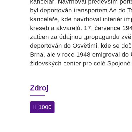
kancelář. Navrhoval především portá
byl deportován transportem Ae do Te
kanceláře, kde navrhoval interiér i
kreseb a akvarelů. 17. července 194
zatčen za údajnou „propagandu zvěr
deportován do Osvětimi, kde se dočk
Brna, ale v roce 1948 emigroval do
židovských center pro celé Spojené 
Zdroj
1000