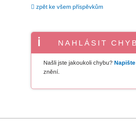
zpět ke všem příspěvkům
NAHLÁSIT CHY
Našli jste jakoukoli chybu?
Napišt
znění.