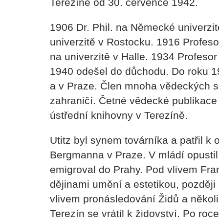
Terezíně od 30. července 1942.
1906 Dr. Phil. na Německé univerzi
univerzitě v Rostocku. 1916 Profeso
na univerzitě v Halle. 1934 Profeso
1940 odešel do důchodu. Do roku 19
a v Praze. Člen mnoha vědeckých s
zahraničí. Četné vědecké publikace
ústřední knihovny v Terezíně.
Utitz byl synem továrníka a patřil 
Bergmanna v Praze. V mládí opustil
emigroval do Prahy. Pod vlivem Fr
dějinami umění a estetikou, později
vlivem pronásledování Židů a někol
Terezín se vrátil k židovství. Po r