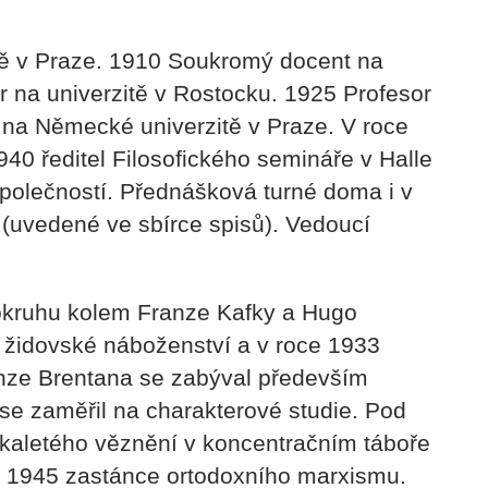
tě v Praze. 1910 Soukromý docent na
r na univerzitě v Rostocku. 1925 Profesor
r na Německé univerzitě v Praze. V roce
40 ředitel Filosofického semináře v Halle
polečností. Přednášková turné doma i v
 (uvedené ve sbírce spisů). Vedoucí
k okruhu kolem Franze Kafky a Hugo
 židovské náboženství a v roce 1933
anze Brentana se zabýval především
 se zaměřil na charakterové studie. Pod
ikaletého věznění v koncentračním táboře
oce 1945 zastánce ortodoxního marxismu.