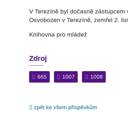
V Terezíně byl dočasně zástupcem 
Osvobozen v Terezíně, zemřel 2. li
Knihovna pro mládež
Zdroj
665
1007
1008
zpět ke všem příspěvkům