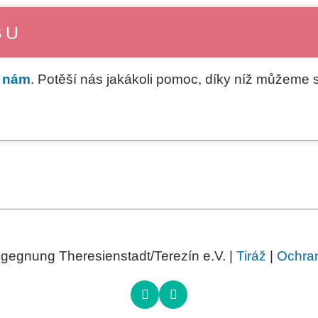
BU
e nám
. Potěší nás jakákoli pomoc, díky níž můžeme
egnung Theresienstadt/Terezín e.V. |
Tiráž
|
Ochran