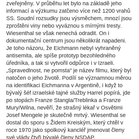
zveřejněny. V průběhu let bylo na základě jeho
informací a výzkumu zatčeno více než 1200 vrahů
SS. Soudní rozsudky jsou výsměchem, mnozí jsou
zproštěni viny nebo vyváznou s mírnými tresty.
Wiesenthal se však nenechá odradit. On i
dokumentační centrum jsou několikrát napadeni.
Je toho názoru, že Eichmann nebyl vyhraněný
antisemita, ale spíše prototyp bezohledného
úředníka, a tak si vytvořil odpůrce i v Izraeli.
„Spravedlnost, ne pomsta" je název filmu, který byl
natočen o jeho životě. Podílí se významnou měrou
na identifikaci Eichmanna v Argentině, i když to
bývalý šéf izraelské tajné služby Harrel popírá, jde
po stopách Franze Stangla/Treblinka a Franze
Mury/Wilna, nevěří, že strašný lékař v Osvětimi
Josef Mengele je skutečně mrtvý. Wiesenthal se
dostal do sporu s Židem Kreiským, který chtěl v
roce 1970 jako spolkový kancléř jmenovat členy
své vlády čtyři bývalé členy NSDAP.