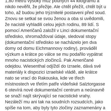
1,80 metru vysoký muž pouhých 44 kilogramů a
nikdo nevěřil, že přežije. Ale chtěl přežít, chtěl být u
toho, až budou jeho trýznitelé postaveni před soud.
Znovu se setkal se svou ženou a oba si uvědomili,
že nacisté vyhladili celou jejich rodinu, 89 lidí. S
pomocí Američanů založil v Linci dokumentační
středisko, shromažďoval údaje, sledoval stopy
(dokumentační středisko se nacházelo jen dva
domy od domu Eichmannovy rodiny), prováděl
výzkum a krátce po válce se mu podařilo vypátrat
mnoho nacistických zločinců. Pak Američané
odejdou. Wiesenthal odjíždí do Izraele, dává své
materiály k dispozici izraelské vládě, ale krátce
nato se vrací do Rakouska, kde ve třech
místnostech ve třetím patře vídeňské Salztorgasse
6 otevírá nové dokumentační centrum a neúnavně
se snaží najít skrývající se nacistické vrahy.
Nezáleží mu ani tak na soudních rozsudcích, jako
spíše na tom, aby byly tyto zločiny zaznamenány a