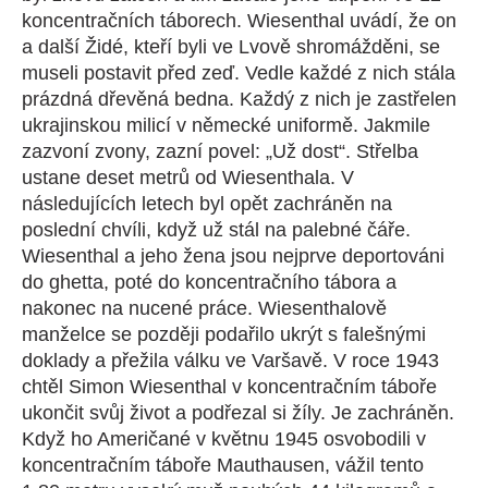
koncentračních táborech. Wiesenthal uvádí, že on
a další Židé, kteří byli ve Lvově shromážděni, se
museli postavit před zeď. Vedle každé z nich stála
prázdná dřevěná bedna. Každý z nich je zastřelen
ukrajinskou milicí v německé uniformě. Jakmile
zazvoní zvony, zazní povel: „Už dost“. Střelba
ustane deset metrů od Wiesenthala. V
následujících letech byl opět zachráněn na
poslední chvíli, když už stál na palebné čáře.
Wiesenthal a jeho žena jsou nejprve deportováni
do ghetta, poté do koncentračního tábora a
nakonec na nucené práce. Wiesenthalově
manželce se později podařilo ukrýt s falešnými
doklady a přežila válku ve Varšavě. V roce 1943
chtěl Simon Wiesenthal v koncentračním táboře
ukončit svůj život a podřezal si žíly. Je zachráněn.
Když ho Američané v květnu 1945 osvobodili v
koncentračním táboře Mauthausen, vážil tento