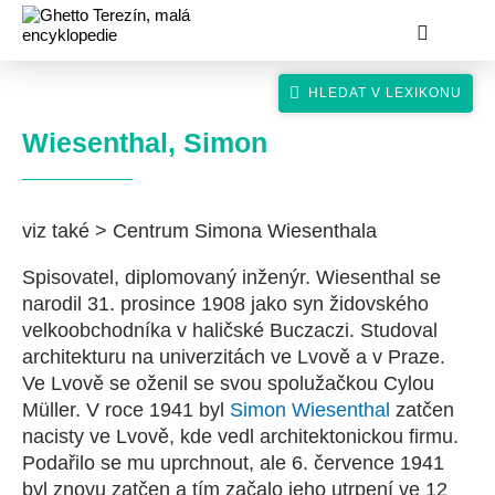
Wiesenthal, Simon
viz také > Centrum Simona Wiesenthala
hledat
Spisovatel, diplomovaný inženýr. Wiesenthal se
narodil 31. prosince 1908 jako syn židovského
velkoobchodníka v haličské Buczaczi. Studoval
architekturu na univerzitách ve Lvově a v Praze.
Ve Lvově se oženil se svou spolužačkou Cylou
Müller. V roce 1941 byl
Simon Wiesenthal
zatčen
nacisty ve Lvově, kde vedl architektonickou firmu.
Podařilo se mu uprchnout, ale 6. července 1941
byl znovu zatčen a tím začalo jeho utrpení ve 12