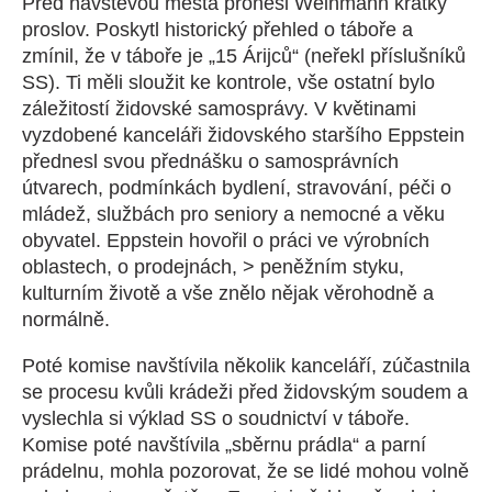
Před návštěvou města pronesl Weinmann krátký
proslov. Poskytl historický přehled o táboře a
zmínil, že v táboře je „15 Árijců“ (neřekl příslušníků
SS). Ti měli sloužit ke kontrole, vše ostatní bylo
záležitostí židovské samosprávy. V květinami
vyzdobené kanceláři židovského staršího Eppstein
přednesl svou přednášku o samosprávních
útvarech, podmínkách bydlení, stravování, péči o
mládež, službách pro seniory a nemocné a věku
obyvatel. Eppstein hovořil o práci ve výrobních
oblastech, o prodejnách, > peněžním styku,
kulturním životě a vše znělo nějak věrohodně a
normálně.
Poté komise navštívila několik kanceláří, zúčastnila
se procesu kvůli krádeži před židovským soudem a
vyslechla si výklad SS o soudnictví v táboře.
Komise poté navštívila „sběrnu prádla“ a parní
prádelnu, mohla pozorovat, že se lidé mohou volně