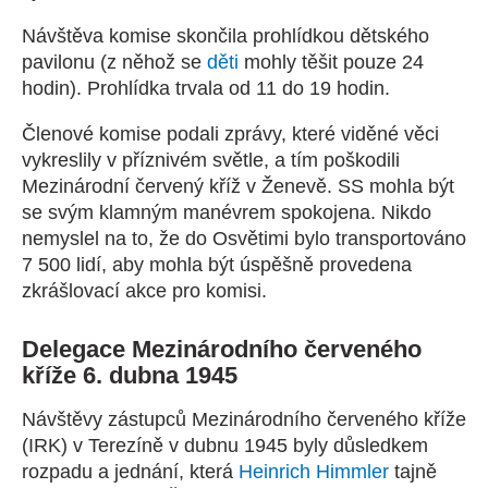
Návštěva komise skončila prohlídkou dětského
pavilonu (z něhož se
děti
mohly těšit pouze 24
hodin). Prohlídka trvala od 11 do 19 hodin.
Členové komise podali zprávy, které viděné věci
vykreslily v příznivém světle, a tím poškodili
Mezinárodní červený kříž v Ženevě. SS mohla být
se svým klamným manévrem spokojena. Nikdo
nemyslel na to, že do Osvětimi bylo transportováno
7 500 lidí, aby mohla být úspěšně provedena
zkrášlovací akce pro komisi.
Delegace Mezinárodního červeného
kříže 6. dubna 1945
Návštěvy zástupců Mezinárodního červeného kříže
(IRK) v Terezíně v dubnu 1945 byly důsledkem
rozpadu a jednání, která
Heinrich Himmler
tajně