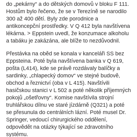
do „pekárny“ a do dětských domovů v bloku F 111.
Hostům bylo řečeno, že se v Terezíně se narodilo
300 až 400 dětí. Byly zde porodnice a
antikoncepční prostředky. V Q 412 byla navštívena
lékárna. > Eppstein uvedl, že konzumace alkoholu
a tabáku je zakázána, ale blíže to nezdůvodnil.
Přestávka na oběd se konala v kanceláři SS bez
Eppsteina. Poté byla navštívena banka v Q 619,
pošta (L414), kde se právě rozdávaly balíčky a
sardinky, „chlapecký domov“ ve stejné budově,
obchod a řeznictví (oba v L 415). Navštívili
hasičskou stanici v L 502 a poté několik příjemných
pokojů „ošetřovny“. Komise navštívila strojní
truhlářskou dílnu ve staré jízdárně (Q321) a poté
se přesunula do centrálních lázní. Poté musel Dr.
Springer, vedoucí chirurgického oddělení,
odpovědět na otázky týkající se zdravotního
systému.