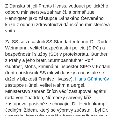
Z Dánska přijeli Frants Hvass, vedoucí politického
odboru ministerstva zahraničí, a primář Juel
Hennigsen jako zástupce Dánského Červeného
kříže z odboru zdravotnictví dánského ministerstva
vnitra.
Za SS se zúčastnili SS-Standartenführer Dr. Rudolf
Weinmann, velitel bezpečnostní policie (SIPO) a
bezpečnostní služby (SD) v protektorátu, Günther
z Prahy a jeho bratr, Sturmbannführer Rolf
Günther, Möhs, kriminální inspektor SIPO v Kodani
(tento příslušník SS mluvil dánsky a neustále se
držel v blízkosti Frantse Hvasse),
Hans Güntherův
zástupce Hünel, velitel Rahm a Bergel.
Ministerstvo zahraničních věcí zastupoval legátní
rada von Thadden, Německý červený kříž
zastupoval pasivně se chovající Dr. Heidenkampf.
Jediným Židem, který se výpravy zúčastnil, byl Dr.