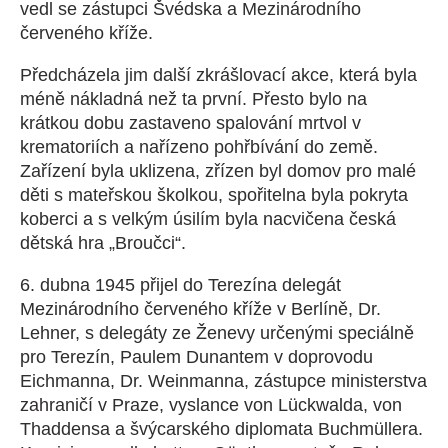
vedl se zástupci Švédska a Mezinárodního
červeného kříže.
Předcházela jim další zkrášlovací akce, která byla
méně nákladná než ta první. Přesto bylo na
krátkou dobu zastaveno spalování mrtvol v
krematoriích a nařízeno pohřbívání do země.
Zařízení byla uklizena, zřízen byl domov pro malé
děti s mateřskou školkou, spořitelna byla pokryta
koberci a s velkým úsilím byla nacvičena česká
dětská hra „Broučci“.
6. dubna 1945 přijel do Terezína delegát
Mezinárodního červeného kříže v Berlíně, Dr.
Lehner, s delegáty ze Ženevy určenými speciálně
pro Terezín, Paulem Dunantem v doprovodu
Eichmanna, Dr. Weinmanna, zástupce ministerstva
zahraničí v Praze, vyslance von Lückwalda, von
Thaddensa a švýcarského diplomata Buchmüllera.