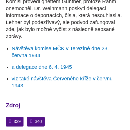
Komisi provedl ghettem Günther, protože Rahm
onemocněl. Dr. Weinmann poskytl delegaci
informace o deportacích, čísla, která nesouhlasila.
Lehner byl podezřívavý, ale podvod zafungoval i
zde, jak bylo možné vyčíst z následně sepsané
zprávy.
Návštěva komise MČK v Terezíně dne 23.
června 1944
a delegace dne 6. 4. 1945
viz také návštěva Červeného kříže v červnu
1943
Zdroj
339
340