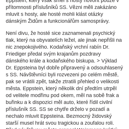
Eppstein, který však směl s hosty hovořit pouze v
přítomnosti příslušníků SS. Vězni měli zakázáno
mluvit s hosty, ale hosté mohli klást otázky
dánským Židům a funkcionářům samosprávy.
Není divu, že hosté sice zaznamenali psychický
tlak, který na obyvatelích ležel, ale jinak nepřišli na
nic znepokojivého. Kodaňský vrchní rabín Dr.
Friediger předal svým krajanům pozdravy
dánského krále a kodaňského biskupa. > Výklad
Dr. Eppsteina byl dobře připravený a odsouhlasený
s SS. Návštěvníci byli rozvezeni po celém městě,
pak se vrátili zpět, takže ztratili přehled o velikosti
města. Eppstein, který několik dní předtím utrpěl
od velitele modřinu pod okem, měl na sobě frak a
buřinku a k dispozici měl auto, které řídil civilní
příslušník SS. SS se chytře drželo v pozadí a
nechalo mluvit Eppsteina. Bezmocný židovský
starší musel hrát svou tragickou a zoufalou roli.