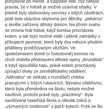
pohybovat po městě, a Eppstein řekl, což nebyla
pravda, že v městě je možné uzavírat sňatky. V
jídelně byly obdivovány servírky v bílých zástěrách,
poté byla ukázána ubytovna pro dělníky, „pekárna“
a skvěle zařízený dětský domov. Na jižním svahu
se zrovna hrál fotbal, když komise procházela
kolem, a tak bylo možné vidět i pěkné zahrádky v
příkopech pevnosti, které byly dva měsíce předtím
přiděleny protěžovaným vězňům. Ve
společenském domě (v Sokolovně) komise na
chvíli zhlédla představení dětské opery „Brundibár“
a když opouštěla halu, právě kolem procházely
zpívající dívky ze zemědělského oddělení.
„Náhodou“ se setkala s roznášeči chleba
pracujícími v bílých rukavicích. Bývalou ošetřovnu,
která byla přeměněna na školu, nebylo možné
navštívit, protože právě byly „prázdniny“. Byla
navštívena mateřská škola a několik Dánů a
„významých osobností“ v jejich bytech. Poté se šlo