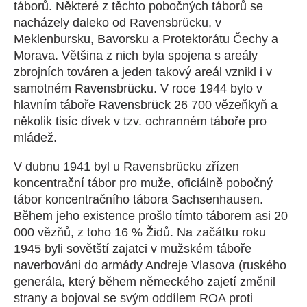
táborů. Některé z těchto pobočných táborů se
nacházely daleko od Ravensbrücku, v
Meklenbursku, Bavorsku a Protektorátu Čechy a
Morava. Většina z nich byla spojena s areály
zbrojních továren a jeden takový areál vznikl i v
samotném Ravensbrücku. V roce 1944 bylo v
hlavním táboře Ravensbrück 26 700 vězeňkyň a
několik tisíc dívek v tzv. ochranném táboře pro
mládež.
V dubnu 1941 byl u Ravensbrücku zřízen
koncentrační tábor pro muže, oficiálně pobočný
tábor koncentračního tábora Sachsenhausen.
Během jeho existence prošlo tímto táborem asi 20
000 vězňů, z toho 16 % Židů. Na začátku roku
1945 byli sovětští zajatci v mužském táboře
naverbováni do armády Andreje Vlasova (ruského
generála, který během německého zajetí změnil
strany a bojoval se svým oddílem ROA proti