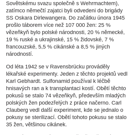
Sovětskému svazu společně s Wehrmachtem),
zatímco němečtí zajatci byli odvedeni do brigády
SS Oskara Dirlewangera. Do začátku února 1945
prošlo táborem více než 107 000 žen: 25 %
vězeňkyň bylo polské národnosti, 20 % německé,
19 % ruské a ukrajinské, 15 % židovské, 7 %
francouzské, 5,5 % cikánské a 8,5 % jiných
národností.
Od léta 1942 se v Ravensbrücku prováděly
lékařské experimenty. Jeden z těchto projektů vedl
Karl Gebhardt. Sulfonamid používal k léčbě
hnisavých ran a k transplantaci kostí. Obětí těchto
pokusů se stalo 74 vězeňkyň, především mladých
polských žen podezřelých z práce načerno. Carl
Clauberg vedl další experiment, kde se jednalo o
pokusy se sterilizací. Obětí tohoto pokusu se stalo
35 žen, většinou cikánek.