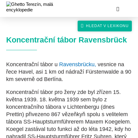
Koncentrační tábor Ravensbrück
Koncentrační tábor u
Ravensbrücku,
vesnice na
hledat
řece Havel, asi 1 km od nádraží Fürstenwalde a 90
km severně od Berlína.
Koncentrační tábor pro ženy zde byl zřízen 15.
května 1939. 18. května 1939 sem bylo z
koncentračního tábora v Lichtenbergu (dnes
Prettin) přivezeno 867 vězeňkyň spolu s velitelem
tábora SS-Hauptsturmführerem Maxem Koegelem.
Koegel zastával tuto funkci až do léta 1942, kdy ho
nahradil SS-Hauptsturmführer Fritz Suhren, který