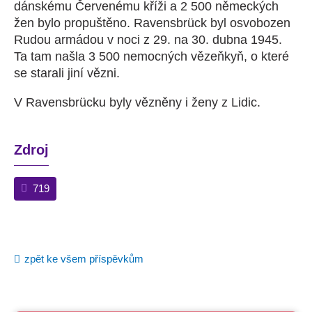
dánskému Červenému kříži a 2 500 německých
žen bylo propuštěno. Ravensbrück byl osvobozen
Rudou armádou v noci z 29. na 30. dubna 1945.
Ta tam našla 3 500 nemocných vězeňkyň, o které
se starali jiní vězni.
V Ravensbrücku byly vězněny i ženy z Lidic.
Zdroj
719
zpět ke všem příspěvkům