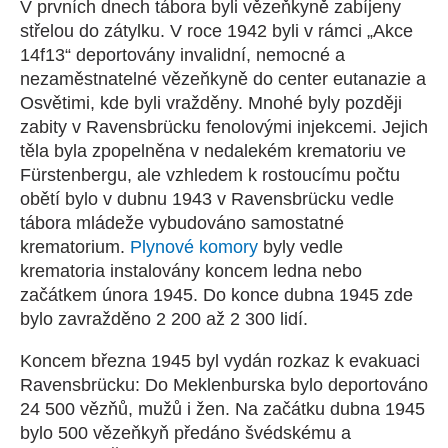
V prvních dnech tábora byli vězeňkyně zabíjeny
střelou do zátylku. V roce 1942 byli v rámci „Akce
14f13“ deportovány invalidní, nemocné a
nezaměstnatelné vězeňkyně do center eutanazie a
Osvětimi, kde byli vražděny. Mnohé byly později
zabity v Ravensbrücku fenolovými injekcemi. Jejich
těla byla zpopelněna v nedalekém krematoriu ve
Fürstenbergu, ale vzhledem k rostoucímu počtu
obětí bylo v dubnu 1943 v Ravensbrücku vedle
tábora mládeže vybudováno samostatné
krematorium.
Plynové komory
byly vedle
krematoria instalovány koncem ledna nebo
začátkem února 1945. Do konce dubna 1945 zde
bylo zavražděno 2 200 až 2 300 lidí.
Koncem března 1945 byl vydán rozkaz k evakuaci
Ravensbrücku: Do Meklenburska bylo deportováno
24 500 vězňů, mužů i žen. Na začátku dubna 1945
bylo 500 vězeňkyň předáno švédskému a