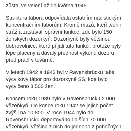
zůstal ve velení až do května 1945.
Struktura tábora odpovídala ostatním nacistickým
koncentračním táborům. Kromě mužů, kteří tvořili
stráž a zastávali správní funkce, zde bylo 150
ženských dozorkyň. Dozorkyně byly většinou
dobrovolnice, které přijali tuto funkci, protože byly
lépe placeny a dávaly přednost výkonu dozoru
před prací v továrně.
V letech 1942 a 1943 byl v Ravensbrücku také
výcvikový tábor pro dozorkyně SS, kde bylo
vycvičeno 3 500 žen.
Koncem roku 1939 bylo v Ravensbrücku 2 000
vězeňkyň. Do konce roku 1942 se jejich počet
zvýšil na 10 800. V roce 1944 bylo do
Ravensbrücku deportováno dalších 70 000
vězeňkyň, většina z nich do jednoho z pobočných